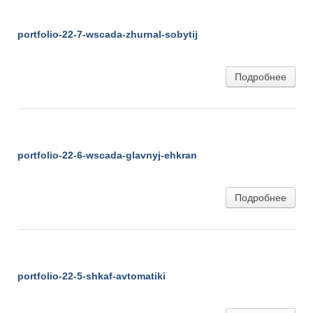
portfolio-22-7-wscada-zhurnal-sobytij
portfolio-22-7-wscada-zhurnal-sobytij
Подробнее
portfolio-22-6-wscada-glavnyj-ehkran
portfolio-22-6-wscada-glavnyj-ehkran
Подробнее
portfolio-22-5-shkaf-avtomatiki
portfolio-22-5-shkaf-avtomatiki