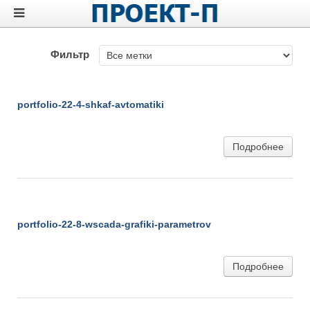
Фильтр
portfolio-22-4-shkaf-avtomatiki
portfolio-22-4-shkaf-avtomatiki
Подробнее
portfolio-22-8-wscada-grafiki-parametrov
portfolio-22-8-wscada-grafiki-parametrov
Подробнее