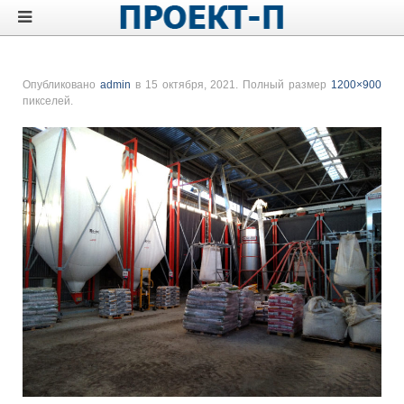
Опубликовано
admin
в
15 октября, 2021
. Полный размер
1200×900
пикселей.